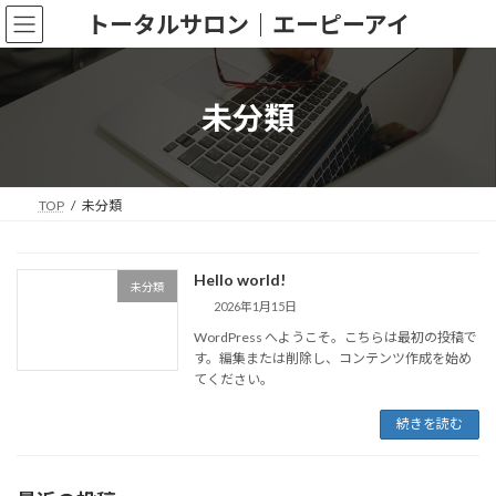
コ
ナ
トータルサロン｜エーピーアイ
ン
ビ
テ
ゲ
ン
ー
ツ
シ
未分類
へ
ョ
ス
ン
キ
に
ッ
移
TOP
未分類
プ
動
Hello world!
未分類
2026年1月15日
WordPress へようこそ。こちらは最初の投稿で
す。編集または削除し、コンテンツ作成を始め
てください。
続きを読む